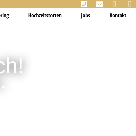
ering
Hochzeitstorten
Jobs
Kontakt
ch!
.