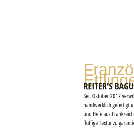
Franzö
Ettling
REITER'S BAGU
Seit Oktober 2017 verwöh
handwerklich gefertigt 
und Hefe aus Frankreic
fluffige Textur zu garan