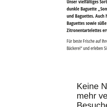
U
nser vielfältiges So
dunkle Baguette „Som
und Baguettes. Auch h
Baguettes sowie süße 
Zitronentartelettes e
Für beste Frische auf I
Bäckerei“ und erleben Si
Keine N
mehr ve
Besuche