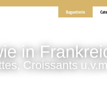
Baguetterie
Cat
e in Frankrei
tes, Croissants u.v.m